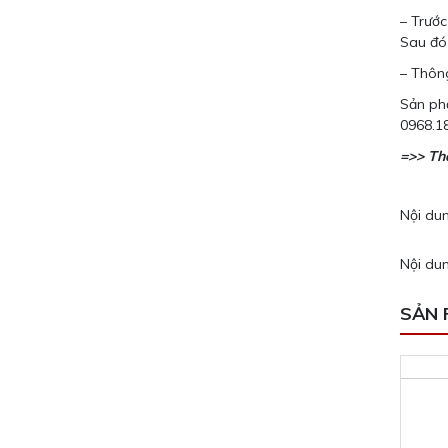
– Trước
Sau đó 
– Thông
Sản phẩ
0968.1
=>> Th
Nội dun
Nội dun
SẢN 