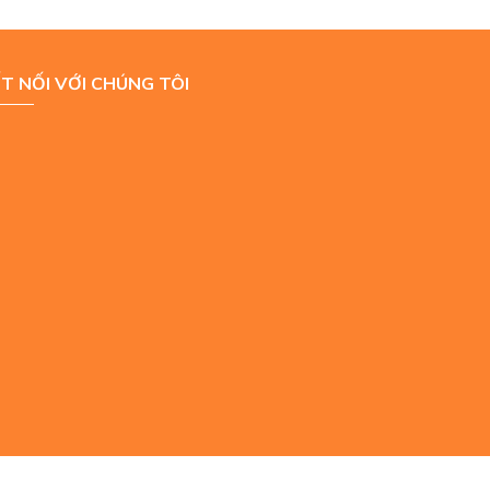
T NỐI VỚI CHÚNG TÔI
7 DO SỞ KHĐT TP. HÀ NỘI CẤP NGÀY 02/07/2019