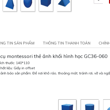
NG TIN SẢN PHẨM
THÔNG TIN THANH TOÁN
CHÍN
 cụ montessori thẻ ảnh khối hình học GC36-060
ích thước: 140*110
hất liệu: Giấy in offset
ảnh báo sản phẩm: Để nơi khô ráo, thoáng mát; tránh rơi, vỡ và ng