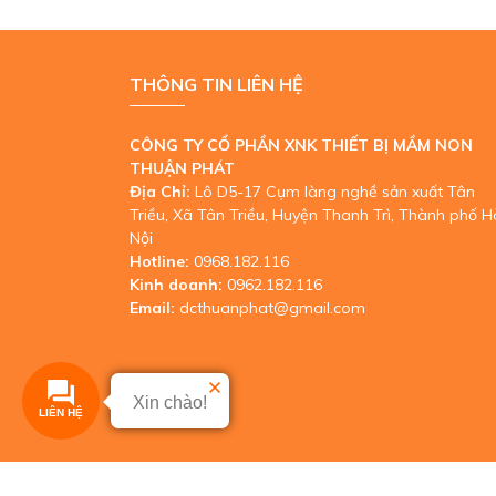
THÔNG TIN LIÊN HỆ
CÔNG TY CỔ PHẦN XNK THIẾT BỊ MẦM NON
THUẬN PHÁT
Địa Chỉ:
Lô D5-17 Cụm làng nghề sản xuất Tân
Triều, Xã Tân Triều, Huyện Thanh Trì, Thành phố H
Nội
Hotline:
0968.182.116
Kinh doanh:
0962.182.116
Email:
dcthuanphat@gmail.com
Xin chào!
LIÊN HỆ
Copyright © 2019 DOCHOITHUANPHAT.COM. All ri