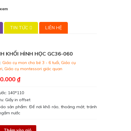
 xem
TIN TỨC
LIÊN HỆ
H KHỐI HÌNH HỌC GC36-060
:
Giáo cụ mon cho bé 3 - 6 tuổi
,
Giáo cụ
ri
,
Giáo cụ montessori giác quan
0.000
₫
hước: 140*110
ệu: Giấy in offset
áo sản phẩm: Để nơi khô ráo, thoáng mát; tránh
à ngấm nước
Thêm vào giỏ