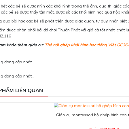
 hết các bé sẽ được nhìn các khối hình trong thẻ ảnh, qua thị giác các
các bé sẽ được thấy tận mắt, được sờ các khối hình học qua hộp khối
 qua bài học các bé sẽ phát triển được giác quan, tư duy, nhận biết 
m được phân phối bởi đồ chơi Thuận Phát với giá cả tốt nhất, chất lư
82.116
am khảo thêm giáo cụ:
Thẻ nối ghép khối hình học tiếng Việt GC36
g đang cập nhật...
g đang cập nhật...
PHẨM LIÊN QUAN
Giáo cụ montessori bộ ghép hình con