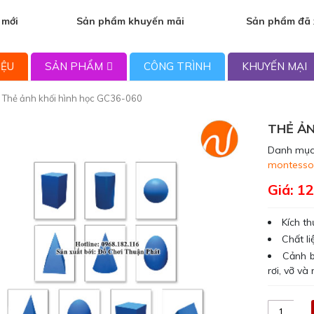
 mới
Sản phẩm khuyến mãi
Sản phẩm đã
IỆU
SẢN PHẨM
CÔNG TRÌNH
KHUYẾN MẠI
 Thẻ ảnh khối hình học GC36-060
THẺ ẢN
Danh mục
montesso
Giá:
12
Kích t
Chất li
Cảnh b
rơi, vỡ v