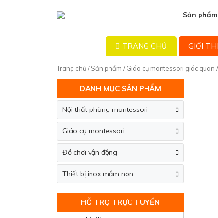
Sản phẩm
TRANG CHỦ
GIỚI TH
Trang chủ
/
Sản phẩm
/
Giáo cụ montessori giác quan
/
DANH MỤC SẢN PHẨM
Nội thất phòng montessori
Giáo cụ montessori
Đồ chơi vận động
Thiết bị inox mầm non
HỖ TRỢ TRỰC TUYẾN