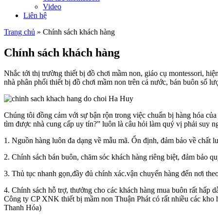
Video
Liên hệ
Trang chủ
»
Chính sách khách hàng
Chính sách khách hàng
Nhắc tới thị trường thiết bị đồ chơi mầm non, giáo cụ montessori, h
nhà phân phối thiết bị đồ chơi mầm non trên cả nước, bán buôn số lư
Chúng tôi đồng cảm với sự bận rộn trong việc chuẩn bị hàng hóa của 
tìm được nhà cung cấp uy tín?” luôn là câu hỏi làm quý vị phải suy 
1. Nguồn hàng luôn đa dạng về mẫu mã. Ổn định, đảm bảo về chất lượ
2. Chính sách bán buôn, chăm sóc khách hàng riêng biệt, đảm bảo q
3. Thủ tục nhanh gọn,đầy đủ chính xác.vận chuyển hàng đến nơi the
4. Chính sách hỗ trợ, thưởng cho các khách hàng mua buôn rất hấp d
Công ty CP XNK thiết bị mầm non Thuận Phát có rất nhiều các kho h
Thanh Hóa)