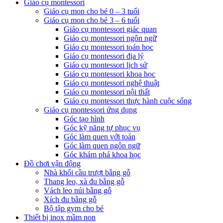
Giáo cụ montessori
Giáo cụ mon cho bé 0 – 3 tuổi
Giáo cụ mon cho bé 3 – 6 tuổi
Giáo cụ montessori giác quan
Giáo cụ montessori ngôn ngữ
Giáo cụ montessori toán học
Giáo cụ montessori địa lý
Giáo cụ montessori lịch sử
Giáo cụ montessori khoa học
Giáo cụ montessori nghệ thuật
Giáo cụ montessori nội thất
Giáo cụ montessori thực hành cuộc sống
Giáo cụ montessori ứng dụng
Góc tạo hình
Góc kỹ năng tự phục vụ
Góc làm quen với toán
Góc làm quen ngôn ngữ
Góc khám phá khoa học
Đồ chơi vận động
Nhà khối cầu trượt bằng gỗ
Thang leo, xà đu bằng gỗ
Vách leo núi bằng gỗ
Xích đu bằng gỗ
Bộ tập gym cho bé
Thiết bị inox mầm non