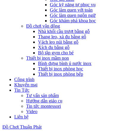
Góc kỹ năng tự phục vụ
Góc làm quen với toán
Góc làm quen ngôn ngữ
Góc khám phá khoa học
Đồ chơi vận động
Nhà khối cầu trượt bằng gỗ
Thang leo, xà đu bằng gỗ
Vách leo núi bằng gỗ
Xích đu bằng gỗ
Bộ tập gym cho bé
Thiết bị inox mầm non
Bình đựng bình ủ nước inox
Thiết bị inox phòng học
Thiết bị inox phòng bếp
Công trình
Khuyến mại
Tin Tức
Tư vấn sản phẩm
Hướng dẫn giáo cụ
Tin tức montessori
Video
Liên hệ
Đồ Chơi Thuận Phát