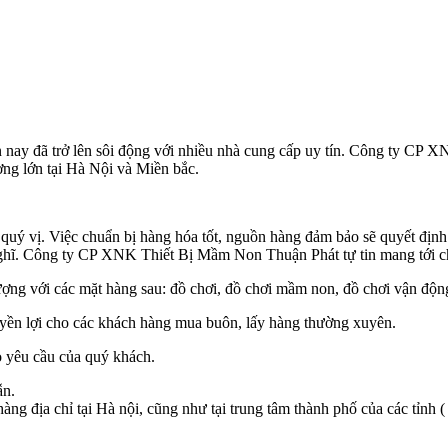
iện nay đã trở lên sôi động với nhiều nhà cung cấp uy tín. Công ty CP
ợng lớn tại Hà Nội và Miền bắc.
quý vị. Việc chuẩn bị hàng hóa tốt, nguồn hàng đảm bảo sẽ quyết định
nghĩ. Công ty CP XNK Thiết Bị Mầm Non Thuận Phát tự tin mang tới cho
ng với các mặt hàng sau: đồ chơi, đồ chơi mầm non, đồ chơi vận động
uyền lợi cho các khách hàng mua buôn, lấy hàng thường xuyên.
o yêu cầu của quý khách.
ẫn.
àng địa chỉ tại Hà nội, cũng như tại trung tâm thành phố của các tỉn