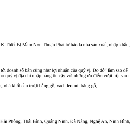
 XNK Thiết Bị Mầm Non Thuận Phát tự hào là nhà sản xuất, nhập khẩu,
 tới doanh số bán cũng như lợi nhuận của quý vị. Do đó“ làm sao để
 quý vị địa chỉ nhập hàng tin cậy với những ưu điểm vượt trội sau :
, nhà khối cầu trượt bằng gỗ, vách leo núi bằng gỗ,…
h ( Hải Phòng, Thái Bình, Quảng Ninh, Đà Nẵng, Nghệ An, Ninh Bình,