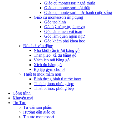
Giáo cụ montessori nghệ thuật
Giáo cụ montessori nội thất
Giáo cụ montessori thực hành cuộc sống
Giáo cụ montessori ứng dụng
Góc tạo hình
Góc kỹ năng tự phục vụ
Góc làm quen với toán
Góc làm quen ngôn ngữ
Góc khám phá khoa học
Đồ chơi vận động
Nhà khối cầu trượt bằng gỗ
Thang leo, xà đu bằng gỗ
Vách leo núi bằng gỗ
Xích đu bằng gỗ
Bộ tập gym cho bé
Thiết bị inox mầm non
Bình đựng bình ủ nước inox
Thiết bị inox phòng học
Thiết bị inox phòng bếp
Công trình
Khuyến mại
Tin Tức
Tư vấn sản phẩm
Hướng dẫn giáo cụ
Tin tức montessori