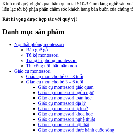
Kính mời quý vị ghé qua thăm quan tại S10-3 Cụm làng nghề sản xuất
liên lạc tới bộ phận phận chăm sóc khách hàng bán buôn của chúng t
Rất hi vọng được hợp tác với quý vị !
Danh mục sản phẩm
Nội thất phòng montessori
Bàn ghế gỗ
Tủ kệ montessori
Trang trí phòng montessori
Thi công nội thất mầm non
Giáo cụ montessori
Giáo cụ mon cho bé 0 – 3 tuổi
Giáo cụ mon cho bé 3 – 6 tuổi
Giáo cụ montessori giác quan
Giáo cụ montessori ngôn ngữ
Giáo cụ montessori toán học
Giáo cụ montessori địa lý
Giáo cụ montessori lịch sử
Giáo cụ montessori khoa học
Giáo cụ montessori nghệ thuật
Giáo cụ montessori nội thất
Giáo cụ montessori thực hành cuộc sống