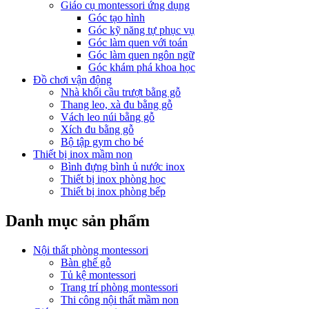
Giáo cụ montessori ứng dụng
Góc tạo hình
Góc kỹ năng tự phục vụ
Góc làm quen với toán
Góc làm quen ngôn ngữ
Góc khám phá khoa học
Đồ chơi vận động
Nhà khối cầu trượt bằng gỗ
Thang leo, xà đu bằng gỗ
Vách leo núi bằng gỗ
Xích đu bằng gỗ
Bộ tập gym cho bé
Thiết bị inox mầm non
Bình đựng bình ủ nước inox
Thiết bị inox phòng học
Thiết bị inox phòng bếp
Danh mục sản phẩm
Nội thất phòng montessori
Bàn ghế gỗ
Tủ kệ montessori
Trang trí phòng montessori
Thi công nội thất mầm non