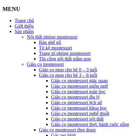
MENU
Trang chủ
Giới thiệu
Sản phẩm
Nội thất phòng montessori
Bàn ghế gỗ
Tủ kệ montessori
Trang trí phòng montessori
Thi công nội thất mầm non
Giáo cụ montessori
Giáo cụ mon cho bé 0 – 3 tuổi
Giáo cụ mon cho bé 3 – 6 tuổi
Giáo cụ montessori giác quan
Giáo cụ montessori ngôn ngữ
Giáo cụ montessori toán học
Giáo cụ montessori địa lý
Giáo cụ montessori lịch sử
Giáo cụ montessori khoa học
Giáo cụ montessori nghệ thuật
Giáo cụ montessori nội thất
Giáo cụ montessori thực hành cuộc sống
Giáo cụ montessori ứng dụng
Góc tạo hình