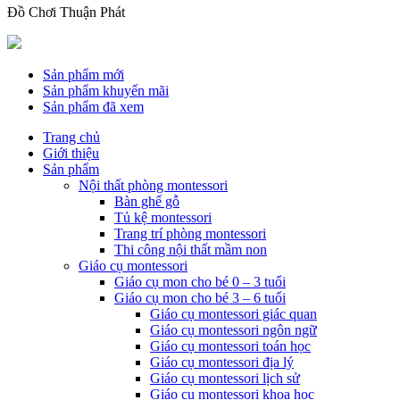
Đồ Chơi Thuận Phát
Sản phẩm mới
Sản phẩm khuyến mãi
Sản phẩm đã xem
Trang chủ
Giới thiệu
Sản phẩm
Nội thất phòng montessori
Bàn ghế gỗ
Tủ kệ montessori
Trang trí phòng montessori
Thi công nội thất mầm non
Giáo cụ montessori
Giáo cụ mon cho bé 0 – 3 tuổi
Giáo cụ mon cho bé 3 – 6 tuổi
Giáo cụ montessori giác quan
Giáo cụ montessori ngôn ngữ
Giáo cụ montessori toán học
Giáo cụ montessori địa lý
Giáo cụ montessori lịch sử
Giáo cụ montessori khoa học