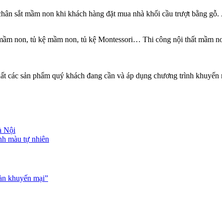
n sắt mầm non khi khách hàng đặt mua nhà khối cầu trượt bằng gỗ. Á
mầm non, tủ kệ mầm non, tủ kệ Montessori… Thi công nội thất mầm non,
 nhất các sản phẩm quý khách đang cần và áp dụng chương trình khuyến 
à Nội
nh màu tự nhiên
gàn khuyến mại”