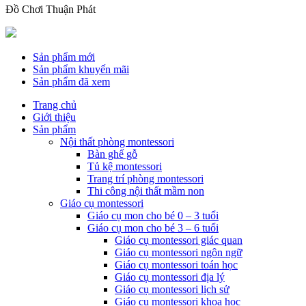
Đồ Chơi Thuận Phát
Sản phẩm mới
Sản phẩm khuyến mãi
Sản phẩm đã xem
Trang chủ
Giới thiệu
Sản phẩm
Nội thất phòng montessori
Bàn ghế gỗ
Tủ kệ montessori
Trang trí phòng montessori
Thi công nội thất mầm non
Giáo cụ montessori
Giáo cụ mon cho bé 0 – 3 tuổi
Giáo cụ mon cho bé 3 – 6 tuổi
Giáo cụ montessori giác quan
Giáo cụ montessori ngôn ngữ
Giáo cụ montessori toán học
Giáo cụ montessori địa lý
Giáo cụ montessori lịch sử
Giáo cụ montessori khoa học