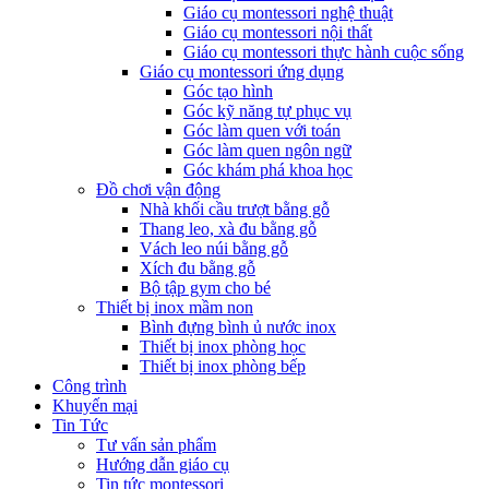
Giáo cụ montessori nghệ thuật
Giáo cụ montessori nội thất
Giáo cụ montessori thực hành cuộc sống
Giáo cụ montessori ứng dụng
Góc tạo hình
Góc kỹ năng tự phục vụ
Góc làm quen với toán
Góc làm quen ngôn ngữ
Góc khám phá khoa học
Đồ chơi vận động
Nhà khối cầu trượt bằng gỗ
Thang leo, xà đu bằng gỗ
Vách leo núi bằng gỗ
Xích đu bằng gỗ
Bộ tập gym cho bé
Thiết bị inox mầm non
Bình đựng bình ủ nước inox
Thiết bị inox phòng học
Thiết bị inox phòng bếp
Công trình
Khuyến mại
Tin Tức
Tư vấn sản phẩm
Hướng dẫn giáo cụ
Tin tức montessori