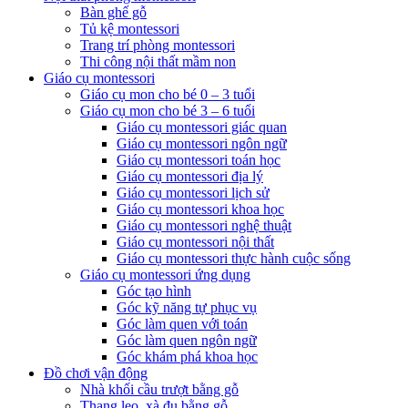
Bàn ghế gỗ
Tủ kệ montessori
Trang trí phòng montessori
Thi công nội thất mầm non
Giáo cụ montessori
Giáo cụ mon cho bé 0 – 3 tuổi
Giáo cụ mon cho bé 3 – 6 tuổi
Giáo cụ montessori giác quan
Giáo cụ montessori ngôn ngữ
Giáo cụ montessori toán học
Giáo cụ montessori địa lý
Giáo cụ montessori lịch sử
Giáo cụ montessori khoa học
Giáo cụ montessori nghệ thuật
Giáo cụ montessori nội thất
Giáo cụ montessori thực hành cuộc sống
Giáo cụ montessori ứng dụng
Góc tạo hình
Góc kỹ năng tự phục vụ
Góc làm quen với toán
Góc làm quen ngôn ngữ
Góc khám phá khoa học
Đồ chơi vận động
Nhà khối cầu trượt bằng gỗ
Thang leo, xà đu bằng gỗ