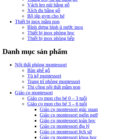
Vách leo núi bằng gỗ
Xích đu bằng gỗ
Bộ tập gym cho bé
Thiết bị inox mầm non
Bình đựng bình ủ nước inox
Thiết bị inox phòng học
Thiết bị inox phòng bếp
Danh mục sản phẩm
Nội thất phòng montessori
Bàn ghế gỗ
Tủ kệ montessori
Trang trí phòng montessori
Thi công nội thất mầm non
Giáo cụ montessori
Giáo cụ mon cho bé 0 – 3 tuổi
Giáo cụ mon cho bé 3 – 6 tuổi
Giáo cụ montessori giác quan
Giáo cụ montessori ngôn ngữ
Giáo cụ montessori toán học
Giáo cụ montessori địa lý
Giáo cụ montessori lịch sử
Giáo cụ montessori khoa học