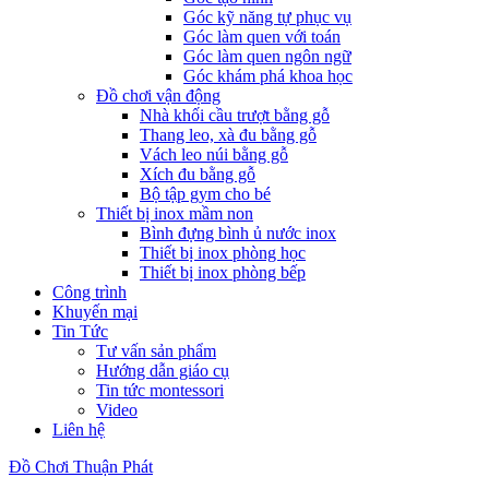
Góc kỹ năng tự phục vụ
Góc làm quen với toán
Góc làm quen ngôn ngữ
Góc khám phá khoa học
Đồ chơi vận động
Nhà khối cầu trượt bằng gỗ
Thang leo, xà đu bằng gỗ
Vách leo núi bằng gỗ
Xích đu bằng gỗ
Bộ tập gym cho bé
Thiết bị inox mầm non
Bình đựng bình ủ nước inox
Thiết bị inox phòng học
Thiết bị inox phòng bếp
Công trình
Khuyến mại
Tin Tức
Tư vấn sản phẩm
Hướng dẫn giáo cụ
Tin tức montessori
Video
Liên hệ
Đồ Chơi Thuận Phát