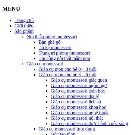
MENU
Trang chủ
Giới thiệu
Sản phẩm
Nội thất phòng montessori
Bàn ghế gỗ
Tủ kệ montessori
Trang trí phòng montessori
Thi công nội thất mầm non
Giáo cụ montessori
Giáo cụ mon cho bé 0 – 3 tuổi
Giáo cụ mon cho bé 3 – 6 tuổi
Giáo cụ montessori giác quan
Giáo cụ montessori ngôn ngữ
Giáo cụ montessori toán học
Giáo cụ montessori địa lý
Giáo cụ montessori lịch sử
Giáo cụ montessori khoa học
Giáo cụ montessori nghệ thuật
Giáo cụ montessori nội thất
Giáo cụ montessori thực hành cuộc sống
Giáo cụ montessori ứng dụng
Góc tạo hình