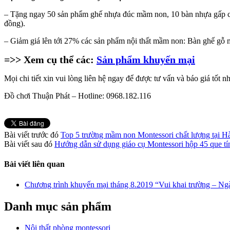
– Tặng ngay 50 sản phẩm ghế nhựa đúc mầm non, 10 bàn nhựa gấp châ
đồng).
– Giảm giá lên tới 27% các sản phẩm nội thất mầm non: Bàn ghế gỗ 
=>> Xem cụ thể các:
Sản phẩm khuyến mại
Mọi chi tiết xin vui lòng liên hệ ngay để được tư vấn và báo giá tốt
Đồ chơi Thuận Phát – Hotline: 0968.182.116
Bài viết trước đó
Top 5 trường mầm non Montessori chất lượng tại H
Bài viết sau đó
Hướng dẫn sử dụng giáo cụ Montessori hộp 45 que tí
Bài viết liên quan
Chương trình khuyến mại tháng 8.2019 “Vui khai trường – N
Danh mục sản phẩm
Nội thất phòng montessori