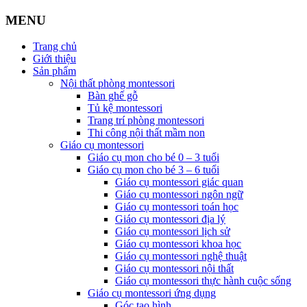
MENU
Trang chủ
Giới thiệu
Sản phẩm
Nội thất phòng montessori
Bàn ghế gỗ
Tủ kệ montessori
Trang trí phòng montessori
Thi công nội thất mầm non
Giáo cụ montessori
Giáo cụ mon cho bé 0 – 3 tuổi
Giáo cụ mon cho bé 3 – 6 tuổi
Giáo cụ montessori giác quan
Giáo cụ montessori ngôn ngữ
Giáo cụ montessori toán học
Giáo cụ montessori địa lý
Giáo cụ montessori lịch sử
Giáo cụ montessori khoa học
Giáo cụ montessori nghệ thuật
Giáo cụ montessori nội thất
Giáo cụ montessori thực hành cuộc sống
Giáo cụ montessori ứng dụng
Góc tạo hình