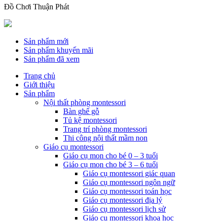
Đồ Chơi Thuận Phát
Sản phẩm mới
Sản phẩm khuyến mãi
Sản phẩm đã xem
Trang chủ
Giới thiệu
Sản phẩm
Nội thất phòng montessori
Bàn ghế gỗ
Tủ kệ montessori
Trang trí phòng montessori
Thi công nội thất mầm non
Giáo cụ montessori
Giáo cụ mon cho bé 0 – 3 tuổi
Giáo cụ mon cho bé 3 – 6 tuổi
Giáo cụ montessori giác quan
Giáo cụ montessori ngôn ngữ
Giáo cụ montessori toán học
Giáo cụ montessori địa lý
Giáo cụ montessori lịch sử
Giáo cụ montessori khoa học