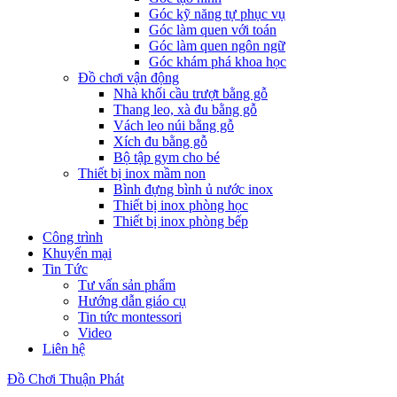
Góc kỹ năng tự phục vụ
Góc làm quen với toán
Góc làm quen ngôn ngữ
Góc khám phá khoa học
Đồ chơi vận động
Nhà khối cầu trượt bằng gỗ
Thang leo, xà đu bằng gỗ
Vách leo núi bằng gỗ
Xích đu bằng gỗ
Bộ tập gym cho bé
Thiết bị inox mầm non
Bình đựng bình ủ nước inox
Thiết bị inox phòng học
Thiết bị inox phòng bếp
Công trình
Khuyến mại
Tin Tức
Tư vấn sản phẩm
Hướng dẫn giáo cụ
Tin tức montessori
Video
Liên hệ
Đồ Chơi Thuận Phát