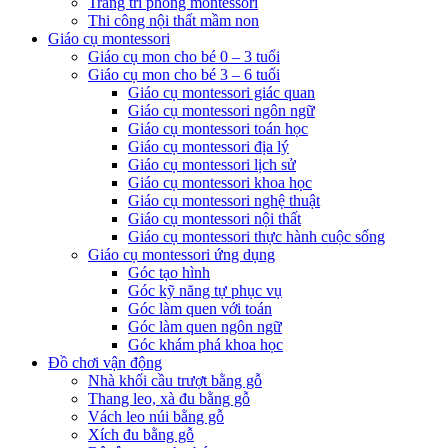
Trang trí phòng montessori
Thi công nội thất mầm non
Giáo cụ montessori
Giáo cụ mon cho bé 0 – 3 tuổi
Giáo cụ mon cho bé 3 – 6 tuổi
Giáo cụ montessori giác quan
Giáo cụ montessori ngôn ngữ
Giáo cụ montessori toán học
Giáo cụ montessori địa lý
Giáo cụ montessori lịch sử
Giáo cụ montessori khoa học
Giáo cụ montessori nghệ thuật
Giáo cụ montessori nội thất
Giáo cụ montessori thực hành cuộc sống
Giáo cụ montessori ứng dụng
Góc tạo hình
Góc kỹ năng tự phục vụ
Góc làm quen với toán
Góc làm quen ngôn ngữ
Góc khám phá khoa học
Đồ chơi vận động
Nhà khối cầu trượt bằng gỗ
Thang leo, xà đu bằng gỗ
Vách leo núi bằng gỗ
Xích đu bằng gỗ