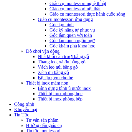
Giáo cụ montessori nghệ thuật
Giáo cụ montessori nội thất
Giáo cụ montessori thực hành cuộc sống
Giáo cụ montessori ứng dụng
Góc tạo hình
Góc kỹ năng tự phục vụ
Góc làm quen với toán
Góc làm quen ngôn ngữ
Góc khám phá khoa học
Đồ chơi vận động
Nhà khối cầu trượt bằng gỗ
Thang leo, xà đu bằng gỗ
Vách leo núi bằng gỗ
Xích đu bằng gỗ
Bộ tập gym cho bé
Thiết bị inox mầm non
Bình đựng bình ủ nước inox
Thiết bị inox phòng học
Thiết bị inox phòng bếp
Công trình
Khuyến mại
Tin Tức
Tư vấn sản phẩm
Hướng dẫn giáo cụ
Tin tức montessori