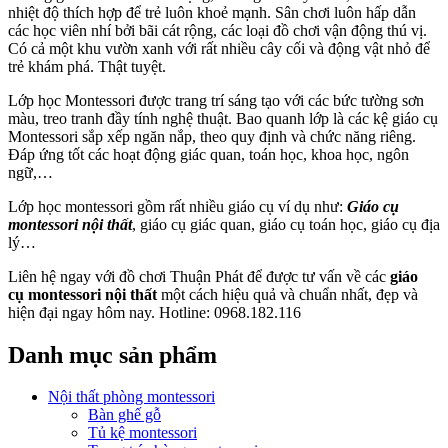
nhiệt độ thích hợp để trẻ luôn khoẻ mạnh. Sân chơi luôn hấp dẫn
các học viên nhí bởi bãi cát rộng, các loại đồ chơi vận động thú vị.
Có cả một khu vườn xanh với rất nhiều cây cối và động vật nhỏ để
trẻ khám phá. Thật tuyệt.
Lớp học Montessori được trang trí sáng tạo với các bức tường sơn
màu, treo tranh đầy tính nghệ thuật. Bao quanh lớp là các kệ giáo cụ
Montessori sắp xếp ngăn nắp, theo quy định và chức năng riêng.
Đáp ứng tốt các hoạt động giác quan, toán học, khoa học, ngôn
ngữ,…
Lớp học montessori gồm rất nhiều giáo cụ ví dụ như:
Giáo cụ
montessori nội thất
, giáo cụ giác quan, giáo cụ toán học, giáo cụ địa
lý…
Liên hệ ngay với đồ chơi Thuận Phát để được tư vấn về các
giáo
cụ montessori nội thất
một cách hiệu quả và chuẩn nhất, đẹp và
hiện đại ngay hôm nay. Hotline: 0968.182.116
Danh mục sản phẩm
Nội thất phòng montessori
Bàn ghế gỗ
Tủ kệ montessori