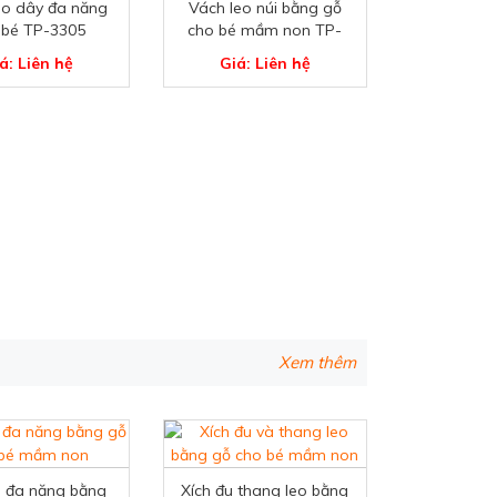
eo dây đa năng
Vách leo núi bằng gỗ
 bé TP-3305
cho bé mầm non TP-
3300
á: Liên hệ
Giá: Liên hệ
Xem thêm
u đa năng bằng
Xích đu thang leo bằng