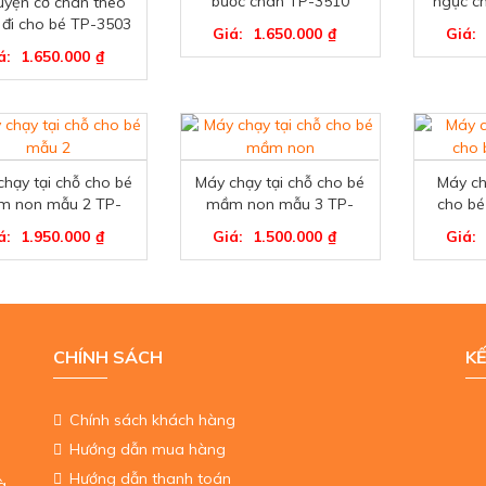
bước chân TP-3510
ngực c
uyện cơ chân theo
 đi cho bé TP-3503
Giá:
1.650.000
₫
Giá:
á:
1.650.000
₫
chạy tại chỗ cho bé
Máy chạy tại chỗ cho bé
Máy ch
m non mẫu 2 TP-
mầm non mẫu 3 TP-
cho b
3501
3504
á:
1.950.000
₫
Giá:
1.500.000
₫
Giá:
CHÍNH SÁCH
KẾ
Chính sách khách hàng
Hướng dẫn mua hàng
Hướng dẫn thanh toán
à