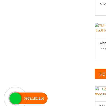
cho
Xíc
trư
Bộ
0968.182.116