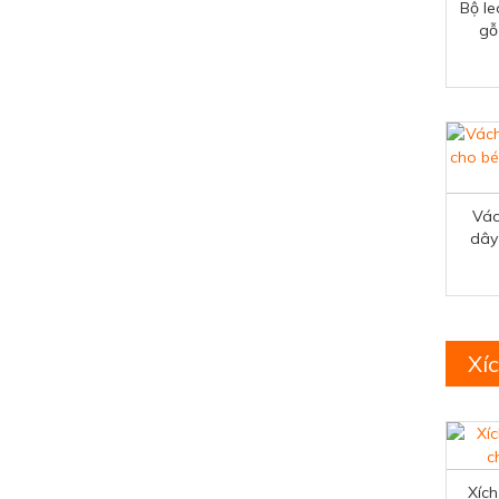
Bộ le
gỗ
Vác
dây
Xí
Xích