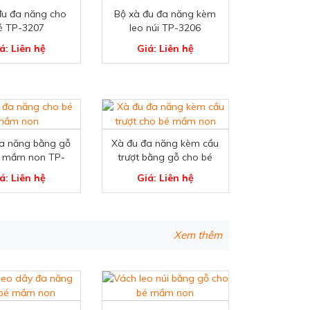
đu đa năng cho
Bộ xà đu đa năng kèm
ẻ TP-3207
leo núi TP-3206
á: Liên hệ
Giá: Liên hệ
a năng bằng gỗ
Xà đu đa năng kèm cầu
é mầm non TP-
trượt bằng gỗ cho bé
3200
TP-3201
á: Liên hệ
Giá: Liên hệ
Xem thêm