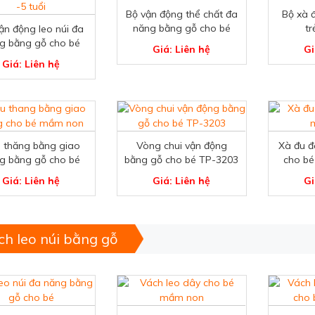
Bộ vận động thể chất đa
Bộ xà 
năng bằng gỗ cho bé
tr
ận động leo núi đa
TP-3202
g bằng gỗ cho bé
Giá: Liên hệ
Gi
TP-3204
Giá: Liên hệ
 thăng bằng giao
Vòng chui vận động
Xà đu đ
g bằng gỗ cho bé
bằng gỗ cho bé TP-3203
cho b
TP-3205
Giá: Liên hệ
Giá: Liên hệ
Gi
ch leo núi bằng gỗ