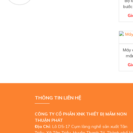
Bộ l
bước
Gi
Máy 
mầ
Gi
THÔNG TIN LIÊN HỆ
CÔNG TY CỔ PHẦN XNK THIẾT BỊ MẦM NON
THUẬN PHÁT
Địa Chỉ:
Lô D5-17 Cụm làng nghề sản xuất Tân
Triều, Xã Tân Triều, Huyện Thanh Trì, Thành phố H