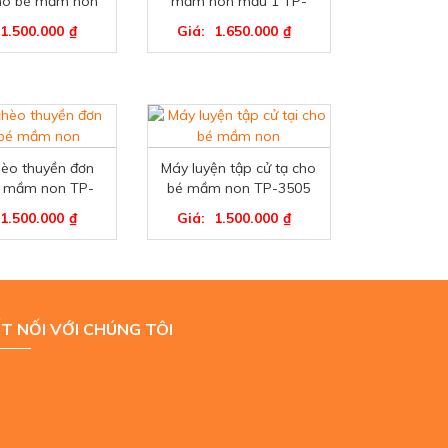
ho bé mầm non
mầm non mẫu 1 TP-
TP-3508
3500
1.500.000
₫
Giá:
1.650.000
₫
èo thuyền đơn
Máy luyện tập cử tạ cho
é mầm non TP-
bé mầm non TP-3505
3506
1.500.000
₫
Giá:
1.500.000
₫
T NỐI VỚI CHÚNG TÔI