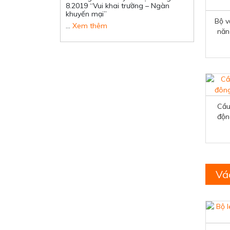
8.2019 “Vui khai trường – Ngàn
khuyến mại”
Bộ v
…
Xem thêm
năn
Cầu
độn
Vá