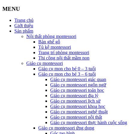
MENU
Trang chủ
Giới thiệu
Sản phẩm
Nội thất phòng montessori
Bàn ghế gỗ
Tủ kệ montessori
Trang trí phòng montessori
Thi công nội thất mầm non
Giáo cụ montessori
Giáo cụ mon cho bé 0 – 3 tuổi
Giáo cụ mon cho bé 3 – 6 tuổi
Giáo cụ montessori giác quan
Giáo cụ montessori ngôn ngữ
Giáo cụ montessori toán học
Giáo cụ montessori địa lý
Giáo cụ montessori lịch sử
Giáo cụ montessori khoa học
Giáo cụ montessori nghệ thuật
Giáo cụ montessori nội thất
Giáo cụ montessori thực hành cuộc sống
Giáo cụ montessori ứng dụng
Góc tạo hình