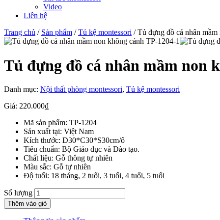
Video
Liên hệ
Trang chủ
/
Sản phẩm
/
Tủ kệ montessori
/ Tủ đựng đồ cá nhân mầm
Tủ đựng đồ cá nhân mầm non k
Danh mục:
Nội thất phòng montessori
,
Tủ kệ montessori
Giá:
220.000
₫
Mã sản phẩm:
TP-1204
Sản xuất tại:
Việt Nam
Kích thước:
D30*C30*S30cm/ô
Tiêu chuẩn:
Bộ Giáo dục và Đào tạo.
Chất liệu:
Gỗ thông tự nhiên
Màu sắc:
Gỗ tự nhiên
Độ tuổi:
18 tháng, 2 tuổi, 3 tuổi, 4 tuổi, 5 tuổi
Số lượng
Thêm vào giỏ