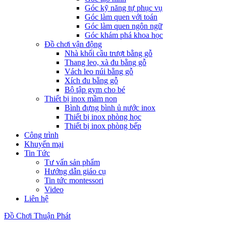
Góc kỹ năng tự phục vụ
Góc làm quen với toán
Góc làm quen ngôn ngữ
Góc khám phá khoa học
Đồ chơi vận động
Nhà khối cầu trượt bằng gỗ
Thang leo, xà đu bằng gỗ
Vách leo núi bằng gỗ
Xích đu bằng gỗ
Bộ tập gym cho bé
Thiết bị inox mầm non
Bình đựng bình ủ nước inox
Thiết bị inox phòng học
Thiết bị inox phòng bếp
Công trình
Khuyến mại
Tin Tức
Tư vấn sản phẩm
Hướng dẫn giáo cụ
Tin tức montessori
Video
Liên hệ
Đồ Chơi Thuận Phát