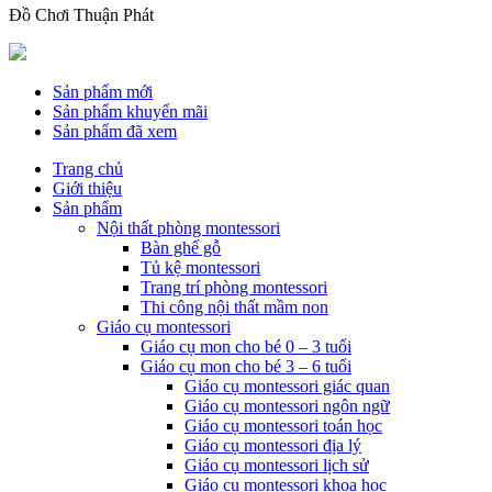
Đồ Chơi Thuận Phát
Sản phẩm mới
Sản phẩm khuyến mãi
Sản phẩm đã xem
Trang chủ
Giới thiệu
Sản phẩm
Nội thất phòng montessori
Bàn ghế gỗ
Tủ kệ montessori
Trang trí phòng montessori
Thi công nội thất mầm non
Giáo cụ montessori
Giáo cụ mon cho bé 0 – 3 tuổi
Giáo cụ mon cho bé 3 – 6 tuổi
Giáo cụ montessori giác quan
Giáo cụ montessori ngôn ngữ
Giáo cụ montessori toán học
Giáo cụ montessori địa lý
Giáo cụ montessori lịch sử
Giáo cụ montessori khoa học