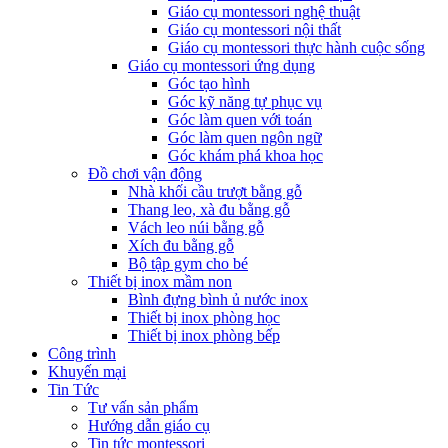
Giáo cụ montessori nghệ thuật
Giáo cụ montessori nội thất
Giáo cụ montessori thực hành cuộc sống
Giáo cụ montessori ứng dụng
Góc tạo hình
Góc kỹ năng tự phục vụ
Góc làm quen với toán
Góc làm quen ngôn ngữ
Góc khám phá khoa học
Đồ chơi vận động
Nhà khối cầu trượt bằng gỗ
Thang leo, xà đu bằng gỗ
Vách leo núi bằng gỗ
Xích đu bằng gỗ
Bộ tập gym cho bé
Thiết bị inox mầm non
Bình đựng bình ủ nước inox
Thiết bị inox phòng học
Thiết bị inox phòng bếp
Công trình
Khuyến mại
Tin Tức
Tư vấn sản phẩm
Hướng dẫn giáo cụ
Tin tức montessori