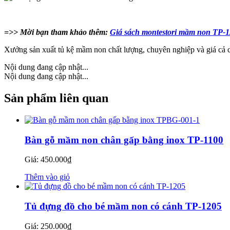
=>> Mời bạn tham khảo thêm:
Giá sách montestori mầm non TP-
Xưởng sản xuất tủ kệ mầm non chất lượng, chuyên nghiệp và giá cả cạ
Nội dung đang cập nhật...
Nội dung đang cập nhật...
Sản phẩm liên quan
Bàn gỗ mầm non chân gấp bằng inox TP-1100
Giá:
450.000
₫
Thêm vào giỏ
Tủ đựng đồ cho bé mầm non có cánh TP-1205
Giá:
250.000
₫