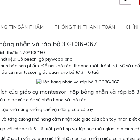
NG TIN SẢN PHẨM
THÔNG TIN THANH TOÁN
CHÍN
bảng nhẵn và ráp bộ 3 GC36-067
ích thước: 270*100*50
hất liệu: Gỗ beech, gỗ plywood brid
ảnh báo sản phẩm: Để nơi khô ráo, thoáng mát; tránh rơi, vỡ và ng
iáo cụ montessori giác quan cho bé từ 3 – 6 tuổi
ích của giáo cụ montessori hộp bảng nhẵn và ráp bộ
ảm giác xúc giác về nhẵn bóng và thô ráp.
 tập khả năng khống chế vận động của cơ tay.
 và tăng cường khả năng cảm nhận xúc giác của bàn tay, nhận biết 
ợp với các bé từ 3 – 6 tuổi, phù hợp với lớp học mẫu giáo, gia đình có
 để được tư vấn và báo giá tốt nhất các sản phẩm giáo cụ montessori