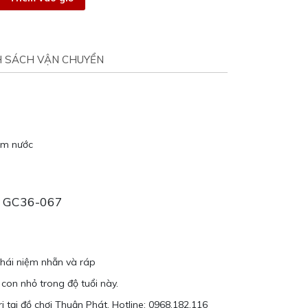
H SÁCH VẬN CHUYỂN
ấm nước
 3 GC36-067
khái niệm nhẵn và ráp
 con nhỏ trong độ tuổi này.
 tại đồ chơi Thuận Phát. Hotline: 0968.182.116