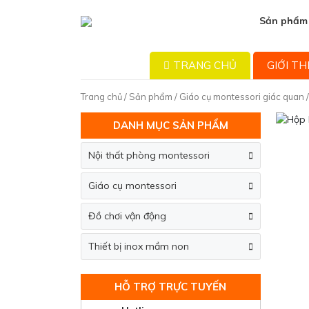
Sản phẩm
TRANG CHỦ
GIỚI TH
Trang chủ
/
Sản phẩm
/
Giáo cụ montessori giác quan
/
DANH MỤC SẢN PHẨM
Nội thất phòng montessori
Giáo cụ montessori
Đồ chơi vận động
Thiết bị inox mầm non
HỖ TRỢ TRỰC TUYẾN