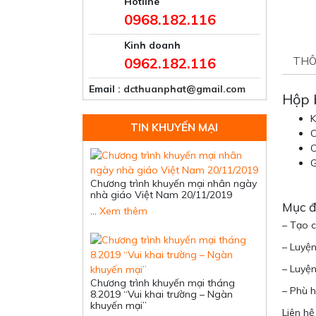
Hotline
0968.182.116
Kinh doanh
0962.182.116
THÔ
Email
: dcthuanphat@gmail.com
Hộp 
K
TIN KHUYẾN MẠI
C
C
G
Chương trình khuyến mại nhân ngày
nhà giáo Việt Nam 20/11/2019
Mục đ
…
Xem thêm
– Tạo c
– Luyện
– Luyện
Chương trình khuyến mại tháng
– Phù h
8.2019 “Vui khai trường – Ngàn
khuyến mại”
Liên hệ