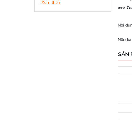
…
Xem thêm
=>> Th
Nội dun
Nội dun
SẢN 