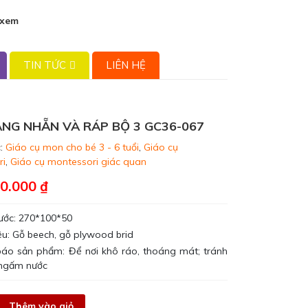
 xem
TIN TỨC
LIÊN HỆ
NG NHẴN VÀ RÁP BỘ 3 GC36-067
:
Giáo cụ mon cho bé 3 - 6 tuổi
,
Giáo cụ
ri
,
Giáo cụ montessori giác quan
0.000
₫
hước: 270*100*50
iệu: Gỗ beech, gỗ plywood brid
áo sản phẩm: Để nơi khô ráo, thoáng mát; tránh
à ngấm nước
Thêm vào giỏ