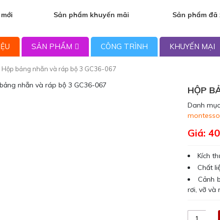
 mới
Sản phẩm khuyến mãi
Sản phẩm đã
IỆU
SẢN PHẨM
CÔNG TRÌNH
KHUYẾN MẠI
 Hộp bảng nhẵn và ráp bộ 3 GC36-067
HỘP BẢ
Danh mục
montesso
Giá:
40
Kích t
Chất l
Cảnh b
rơi, vỡ v