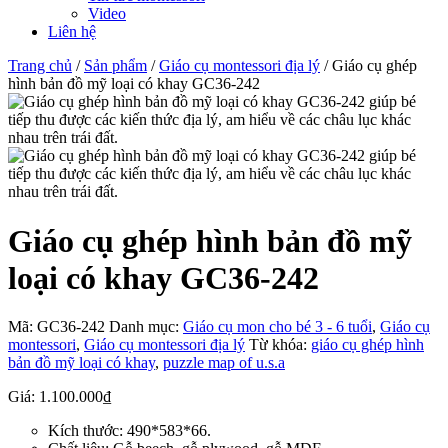
Video
Liên hệ
Trang chủ
/
Sản phẩm
/
Giáo cụ montessori địa lý
/ Giáo cụ ghép
hình bản đồ mỹ loại có khay GC36-242
Giáo cụ ghép hình bản đồ mỹ
loại có khay GC36-242
Mã:
GC36-242
Danh mục:
Giáo cụ mon cho bé 3 - 6 tuổi
,
Giáo cụ
montessori
,
Giáo cụ montessori địa lý
Từ khóa:
giáo cụ ghép hình
bản đồ mỹ loại có khay
,
puzzle map of u.s.a
Giá:
1.100.000
₫
Kích thước: 490*583*66.