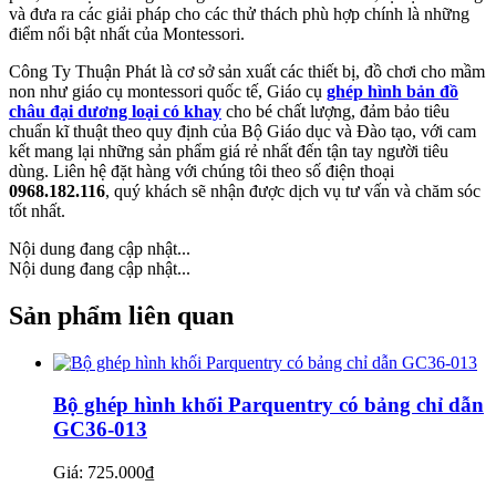
và đưa ra các giải pháp cho các thử thách phù hợp chính là những
điểm nổi bật nhất của Montessori.
Công Ty Thuận Phát là cơ sở sản xuất các thiết bị, đồ chơi cho mầm
non như giáo cụ montessori quốc tế, Giáo cụ
ghép hình bản đồ
châu đại dương loại có khay
cho bé chất lượng, đảm bảo tiêu
chuẩn kĩ thuật theo quy định của Bộ Giáo dục và Đào tạo, với cam
kết mang lại những sản phẩm giá rẻ nhất đến tận tay người tiêu
dùng. Liên hệ đặt hàng với chúng tôi theo số điện thoại
0968.182.116
, quý khách sẽ nhận được dịch vụ tư vấn và chăm sóc
tốt nhất.
Nội dung đang cập nhật...
Nội dung đang cập nhật...
Sản phẩm liên quan
Bộ ghép hình khối Parquentry có bảng chỉ dẫn
GC36-013
Giá:
725.000
₫