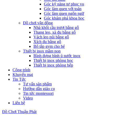
Góc kỹ năng tự phục vụ
Góc làm quen với toán
Góc làm quen ngôn ngữ
Góc khám phá khoa học
Đồ chơi vận động
Nhà khối cầu trượt bằng gỗ
Thang leo, xà đu bằng gỗ
Vách leo núi bằng gỗ
Xích đu bằng gỗ
Bộ tập gym cho bé
Thiết bị inox mầm non
Bình đựng bình ủ nước inox
Thiết bị inox phòng học
Thiết bị inox phòng bếp
Công trình
Khuyến mại
Tin Tức
Tư vấn sản phẩm
Hướng dẫn giáo cụ
Tin tức montessori
Video
Liên hệ
Đồ Chơi Thuận Phát