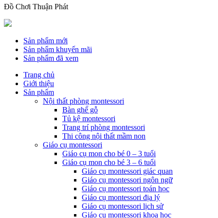
Đồ Chơi Thuận Phát
Sản phẩm mới
Sản phẩm khuyến mãi
Sản phẩm đã xem
Trang chủ
Giới thiệu
Sản phẩm
Nội thất phòng montessori
Bàn ghế gỗ
Tủ kệ montessori
Trang trí phòng montessori
Thi công nội thất mầm non
Giáo cụ montessori
Giáo cụ mon cho bé 0 – 3 tuổi
Giáo cụ mon cho bé 3 – 6 tuổi
Giáo cụ montessori giác quan
Giáo cụ montessori ngôn ngữ
Giáo cụ montessori toán học
Giáo cụ montessori địa lý
Giáo cụ montessori lịch sử
Giáo cụ montessori khoa học