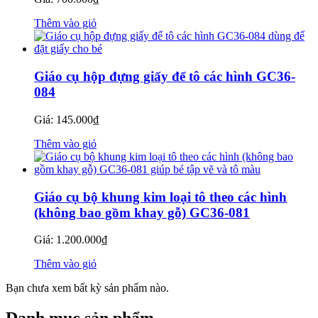
Thêm vào giỏ
Giáo cụ hộp đựng giấy để tô các hình GC36-
084
Giá:
145.000
₫
Thêm vào giỏ
Giáo cụ bộ khung kim loại tô theo các hình
(không bao gồm khay gỗ) GC36-081
Giá:
1.200.000
₫
Thêm vào giỏ
Bạn chưa xem bất kỳ sản phẩm nào.