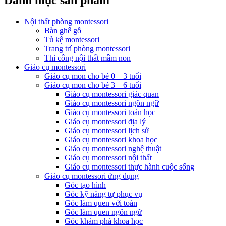
Danh mục sản phẩm
Nội thất phòng montessori
Bàn ghế gỗ
Tủ kệ montessori
Trang trí phòng montessori
Thi công nội thất mầm non
Giáo cụ montessori
Giáo cụ mon cho bé 0 – 3 tuổi
Giáo cụ mon cho bé 3 – 6 tuổi
Giáo cụ montessori giác quan
Giáo cụ montessori ngôn ngữ
Giáo cụ montessori toán học
Giáo cụ montessori địa lý
Giáo cụ montessori lịch sử
Giáo cụ montessori khoa học
Giáo cụ montessori nghệ thuật
Giáo cụ montessori nội thất
Giáo cụ montessori thực hành cuộc sống
Giáo cụ montessori ứng dụng
Góc tạo hình
Góc kỹ năng tự phục vụ
Góc làm quen với toán
Góc làm quen ngôn ngữ
Góc khám phá khoa học