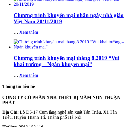
Chương trình khuyến mại nhân ngày nhà giáo
Việt Nam 20/11/2019
…
Xem thêm
Chương trình khuyến mại tháng 8.2019 “Vui
khai trường – Ngàn khuyến mại”
…
Xem thêm
Thông tin liên hệ
CÔNG TY CỔ PHẦN XNK THIẾT BỊ MẦM NON THUẬN
PHÁT
Địa Chỉ:
Lô D5-17 Cụm làng nghề sản xuất Tân Triều, Xã Tân
Triều, Huyện Thanh Trì, Thành phố Hà Nội
Hotline:
0968.182.116