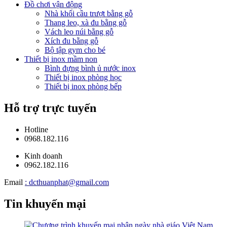
Đồ chơi vận động
Nhà khối cầu trượt bằng gỗ
Thang leo, xà đu bằng gỗ
Vách leo núi bằng gỗ
Xích đu bằng gỗ
Bộ tập gym cho bé
Thiết bị inox mầm non
Bình đựng bình ủ nước inox
Thiết bị inox phòng học
Thiết bị inox phòng bếp
Hỗ trợ trực tuyến
Hotline
0968.182.116
Kinh doanh
0962.182.116
Email
: dcthuanphat@gmail.com
Tin khuyến mại