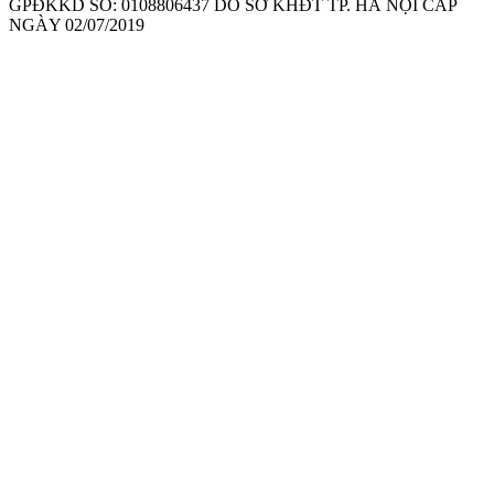
GPĐKKD SỐ: 0108806437 DO SỞ KHĐT TP. HÀ NỘI CẤP
NGÀY 02/07/2019