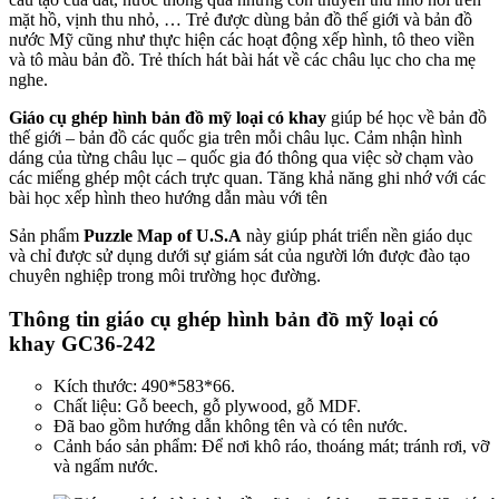
mặt hồ, vịnh thu nhỏ, … Trẻ được dùng bản đồ thế giới và bản đồ
nước Mỹ cũng như thực hiện các hoạt động xếp hình, tô theo viền
và tô màu bản đồ. Trẻ thích hát bài hát về các châu lục cho cha mẹ
nghe.
Giáo cụ ghép hình bản đồ mỹ loại có khay
giúp bé học về bản đồ
thế giới – bản đồ các quốc gia trên mỗi châu lục. Cảm nhận hình
dáng của từng châu lục – quốc gia đó thông qua việc sờ chạm vào
các miếng ghép một cách trực quan. Tăng khả năng ghi nhớ với các
bài học xếp hình theo hướng dẫn màu với tên
Sản phẩm
Puzzle Map of U.S.A
này giúp phát triển nền giáo dục
và chỉ được sử dụng dưới sự giám sát của người lớn được đào tạo
chuyên nghiệp trong môi trường học đường.
Thông tin giáo cụ ghép hình bản đồ mỹ loại có
khay GC36-242
Kích thước: 490*583*66.
Chất liệu: Gỗ beech, gỗ plywood, gỗ MDF.
Đã bao gồm hướng dẫn không tên và có tên nước.
Cảnh báo sản phẩm: Để nơi khô ráo, thoáng mát; tránh rơi, vỡ
và ngấm nước.