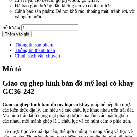
Chất liệu: Gỗ beech, gỗ plywood, gỗ MDF.
Đã bao gồm hướng dẫn không tên và có tên nước.
Cảnh báo sản phẩm: Để nơi khô ráo, thoáng mát; tránh rơi, vỡ
và ngấm nước.
Số lượng
Thêm vào giỏ
Thông tin sản phẩm
Thông tin thanh toán
Chính sách vận chuyển
Mô tả
Giáo cụ ghép hình bản đồ mỹ loại có khay
GC36-242
Giáo cụ ghép hình bản đồ mỹ loại có khay
giúp bé tiếp thu được
các kiến thức địa lý, am hiểu về các châu lục khác nhau trên trái đất.
Mô hình trái đất ở dạng mặt phẳng được chia làm các mảnh ghép
các nhau, mỗi mảnh ghép là 1 châu lục và có núm cầm ở phía trên.
Trẻ được học về quả địa cầu, thế giới chúng ta đang sống và học về
cấu tạo của đất, nước thông qua những con thuyền thu nhỏ nổi trên