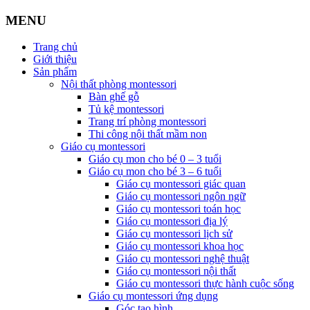
MENU
Trang chủ
Giới thiệu
Sản phẩm
Nội thất phòng montessori
Bàn ghế gỗ
Tủ kệ montessori
Trang trí phòng montessori
Thi công nội thất mầm non
Giáo cụ montessori
Giáo cụ mon cho bé 0 – 3 tuổi
Giáo cụ mon cho bé 3 – 6 tuổi
Giáo cụ montessori giác quan
Giáo cụ montessori ngôn ngữ
Giáo cụ montessori toán học
Giáo cụ montessori địa lý
Giáo cụ montessori lịch sử
Giáo cụ montessori khoa học
Giáo cụ montessori nghệ thuật
Giáo cụ montessori nội thất
Giáo cụ montessori thực hành cuộc sống
Giáo cụ montessori ứng dụng
Góc tạo hình