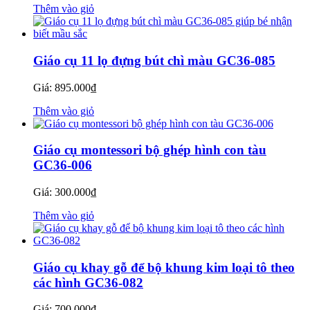
Thêm vào giỏ
Giáo cụ 11 lọ đựng bút chì màu GC36-085
Giá:
895.000
₫
Thêm vào giỏ
Giáo cụ montessori bộ ghép hình con tàu
GC36-006
Giá:
300.000
₫
Thêm vào giỏ
Giáo cụ khay gỗ để bộ khung kim loại tô theo
các hình GC36-082
Giá:
700.000
₫