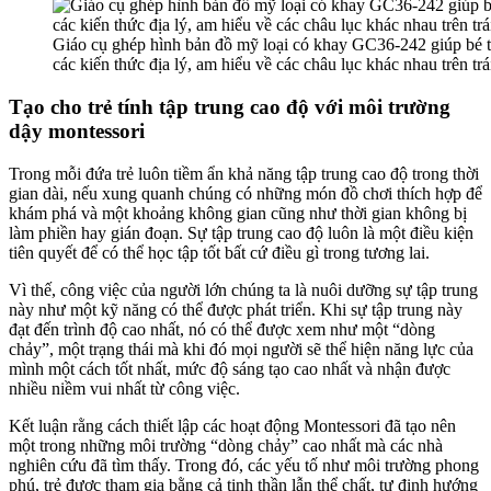
Giáo cụ ghép hình bản đồ mỹ loại có khay GC36-242 giúp bé t
các kiến thức địa lý, am hiểu về các châu lục khác nhau trên trái
Tạo cho trẻ tính tập trung cao độ với môi trường
dậy montessori
Trong mỗi đứa trẻ luôn tiềm ẩn khả năng tập trung cao độ trong thời
gian dài, nếu xung quanh chúng có những món đồ chơi thích hợp để
khám phá và một khoảng không gian cũng như thời gian không bị
làm phiền hay gián đoạn. Sự tập trung cao độ luôn là một điều kiện
tiên quyết để có thể học tập tốt bất cứ điều gì trong tương lai.
Vì thế, công việc của người lớn chúng ta là nuôi dưỡng sự tập trung
này như một kỹ năng có thể được phát triển. Khi sự tập trung này
đạt đến trình độ cao nhất, nó có thể được xem như một “dòng
chảy”, một trạng thái mà khi đó mọi người sẽ thể hiện năng lực của
mình một cách tốt nhất, mức độ sáng tạo cao nhất và nhận được
nhiều niềm vui nhất từ công việc.
Kết luận rằng cách thiết lập các hoạt động Montessori đã tạo nên
một trong những môi trường “dòng chảy” cao nhất mà các nhà
nghiên cứu đã tìm thấy. Trong đó, các yếu tố như môi trường phong
phú, trẻ được tham gia bằng cả tinh thần lẫn thể chất, tự định hướng