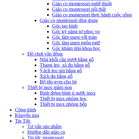
Giáo cụ montessori nghệ thuật
Giáo cụ montessori nội thất
Giáo cụ montessori thực hành cuộc sống
Giáo cụ montessori ứng dụng
Góc tạo hình
Góc kỹ năng tự phục vụ
Góc làm quen với toán
Góc làm quen ngôn ngữ
Góc khám phá khoa học
Đồ chơi vận động
Nhà khối cầu trượt bằng gỗ
Thang leo, xà đu bằng gỗ
Vách leo núi bằng gỗ
Xích đu bằng gỗ
Bộ tập gym cho bé
Thiết bị inox mầm non
Bình đựng bình ủ nước inox
Thiết bị inox phòng học
Thiết bị inox phòng bếp
Công trình
Khuyến mại
Tin Tức
Tư vấn sản phẩm
Hướng dẫn giáo cụ
Tin tức montessori