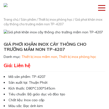
Trang chủ
/
Sản phẩm
/
Thiết bị inox phòng học
/ Giá phơi khăn inox
cây thông cho trường mầm non TP-4207
GIÁ PHƠI KHĂN INOX CÂY THÔNG CHO
TRƯỜNG MẦM NON TP-4207
Danh mục:
Thiết bị inox mầm non
,
Thiết bị inox phòng học
Giá: Liên hệ
Mã sản phẩm:
TP-4207
Sản xuất tại:
Thuận Phát
Kích thước:
D80*C100*S45cm
Tiêu chuẩn:
Bộ giáo dục và đào tạo
Chất liệu:
Inox cao cấp
Màu sắc
: Bạc ánh kim