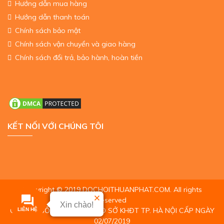
Hướng dẫn mua hàng
Hướng dẫn thanh toán
Chính sách bảo mật
Chính sách vận chuyển và giao hàng
Chính sách đổi trả, bảo hành, hoàn tiền
KẾT NỐI VỚI CHÚNG TÔI
Copyright © 2019 DOCHOITHUANPHAT.COM. All rights
reserved
Xin chào!
GPĐKKD SỐ: 0108806437 DO SỞ KHĐT TP. HÀ NỘI CẤP NGÀY
LIÊN HỆ
02/07/2019