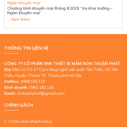
Chương trình khuyến mại tháng 8.2019 “Vui khai trường –
Ngàn khuyến mại”
…
Xem thêm
THÔNG TIN LIÊN HỆ
CÔNG TY CỔ PHẦN XNK THIẾT BỊ MẦM NON THUẬN PHÁT
Địa Chỉ:
Lô D5-17 Cụm làng nghề sản xuất Tân Triều, Xã Tân
Triều, Huyện Thanh Trì, Thành phố Hà Nội
Hotline:
0968.182.116
Kinh doanh:
0962.182.116
Email:
dcthuanphat@gmail.com
CHÍNH SÁCH
Chính sách khách hàng