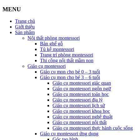
MENU
Trang chủ
Giới thiệu
Sản phẩm
Nội thất phòng montessori
Bàn ghế gỗ
Tủ kệ montessori
Trang trí phòng montessori
Thi công nội thất mầm non
Giáo cụ montessori
Giáo cụ mon cho bé 0 – 3 tuổi
Giáo cụ mon cho bé 3 – 6 tuổi
Giáo cụ montessori giác quan
Giáo cụ montessori ngôn ngữ
Giáo cụ montessori toán học
Giáo cụ montessori địa lý
Giáo cụ montessori lịch sử
Giáo cụ montessori khoa học
Giáo cụ montessori nghệ thuật
Giáo cụ montessori nội thất
Giáo cụ montessori thực hành cuộc sống
Giáo cụ montessori ứng dụng
Góc tạo hình