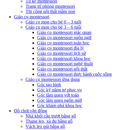
Tủ kệ montessori
Trang trí phòng montessori
Thi công nội thất mầm non
Giáo cụ montessori
Giáo cụ mon cho bé 0 – 3 tuổi
Giáo cụ mon cho bé 3 – 6 tuổi
Giáo cụ montessori giác quan
Giáo cụ montessori ngôn ngữ
Giáo cụ montessori toán học
Giáo cụ montessori địa lý
Giáo cụ montessori lịch sử
Giáo cụ montessori khoa học
Giáo cụ montessori nghệ thuật
Giáo cụ montessori nội thất
Giáo cụ montessori thực hành cuộc sống
Giáo cụ montessori ứng dụng
Góc tạo hình
Góc kỹ năng tự phục vụ
Góc làm quen với toán
Góc làm quen ngôn ngữ
Góc khám phá khoa học
Đồ chơi vận động
Nhà khối cầu trượt bằng gỗ
Thang leo, xà đu bằng gỗ
Vách leo núi bằng gỗ