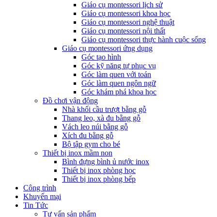
Giáo cụ montessori lịch sử
Giáo cụ montessori khoa học
Giáo cụ montessori nghệ thuật
Giáo cụ montessori nội thất
Giáo cụ montessori thực hành cuộc sống
Giáo cụ montessori ứng dụng
Góc tạo hình
Góc kỹ năng tự phục vụ
Góc làm quen với toán
Góc làm quen ngôn ngữ
Góc khám phá khoa học
Đồ chơi vận động
Nhà khối cầu trượt bằng gỗ
Thang leo, xà đu bằng gỗ
Vách leo núi bằng gỗ
Xích đu bằng gỗ
Bộ tập gym cho bé
Thiết bị inox mầm non
Bình đựng bình ủ nước inox
Thiết bị inox phòng học
Thiết bị inox phòng bếp
Công trình
Khuyến mại
Tin Tức
Tư vấn sản phẩm