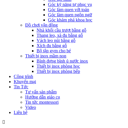
Góc kỹ năng tự phục vụ
Góc làm quen với toán
Góc làm quen ngôn ngữ
Góc khám phá khoa học
Đồ chơi vận động
Nhà khối cầu trượt bằng gỗ
Thang leo, xà đu bằng gỗ
Vách leo núi bằng gỗ
Xích đu bằng gỗ
Bộ tập gym cho bé
Thiết bị inox mầm non
Bình đựng bình ủ nước inox
Thiết bị inox phòng học
Thiết bị inox phòng bếp
Công trình
Khuyến mại
Tin Tức
Tư vấn sản phẩm
Hướng dẫn giáo cụ
Tin tức montessori
Video
Liên hệ