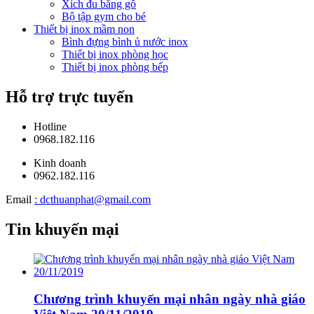
Xích đu bằng gỗ
Bộ tập gym cho bé
Thiết bị inox mầm non
Bình đựng bình ủ nước inox
Thiết bị inox phòng học
Thiết bị inox phòng bếp
Hỗ trợ trực tuyến
Hotline
0968.182.116
Kinh doanh
0962.182.116
Email
: dcthuanphat@gmail.com
Tin khuyến mại
Chương trình khuyến mại nhân ngày nhà giáo