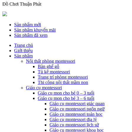
Đồ Chơi Thuận Phát
Sản phẩm mới
Sản phẩm khuyến mãi
Sản phẩm đã xem
Trang chủ
Giới thiệu
Sản phẩm
Nội thất phòng montessori
Bàn ghế gỗ
Tủ kệ montessori
Trang trí phòng montessori
Thi công nội thất mầm non
Giáo cụ montessori
Giáo cụ mon cho bé 0 – 3 tuổi
Giáo cụ mon cho bé 3 – 6 tuổi
Giáo cụ montessori giác quan
Giáo cụ montessori ngôn ngữ
Giáo cụ montessori toán học
Giáo cụ montessori địa lý
Giáo cụ montessori lịch sử
Giáo cụ montessori khoa học