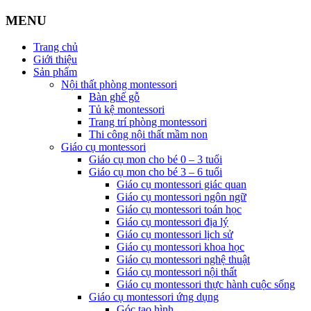
MENU
Trang chủ
Giới thiệu
Sản phẩm
Nội thất phòng montessori
Bàn ghế gỗ
Tủ kệ montessori
Trang trí phòng montessori
Thi công nội thất mầm non
Giáo cụ montessori
Giáo cụ mon cho bé 0 – 3 tuổi
Giáo cụ mon cho bé 3 – 6 tuổi
Giáo cụ montessori giác quan
Giáo cụ montessori ngôn ngữ
Giáo cụ montessori toán học
Giáo cụ montessori địa lý
Giáo cụ montessori lịch sử
Giáo cụ montessori khoa học
Giáo cụ montessori nghệ thuật
Giáo cụ montessori nội thất
Giáo cụ montessori thực hành cuộc sống
Giáo cụ montessori ứng dụng
Góc tạo hình