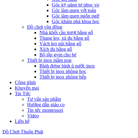
Góc kỹ năng tự phục vụ
Góc làm quen với toán
Góc làm quen ngôn ngữ
Góc khám phá khoa học
Đồ chơi vận động
Nhà khối cầu trượt bằng gỗ
Thang leo, xà đu bằng gỗ
Vách leo núi bằng gỗ
Xích đu bằng gỗ
Bộ tập gym cho bé
Thiết bị inox mầm non
Bình đựng bình ủ nước inox
Thiết bị inox phòng học
Thiết bị inox phòng bếp
Công trình
Khuyến mại
Tin Tức
Tư vấn sản phẩm
Hướng dẫn giáo cụ
Tin tức montessori
Video
Liên hệ
Đồ Chơi Thuận Phát