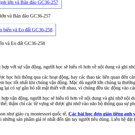
h lớn và Bán đảo GC36-257
biển và Eo đất GC36-258
 hợp với sự vận động, người học sẽ hiểu rõ hơn về nội dung và ghi nh
ược học hỏi thông qua các hoạt động, hay các thao tác liên quan đến c
 em học tốt nhất khi chúng vận động. Mặc dù người lớn chúng ta thường
ng lại có sự gắn bó rất mật thiết với nhau, vì chúng đều tác động vào 
t hợp vận động, người học sẽ hiểu rõ hơn về nội dung và ghi nhớ nội d
 thể; thậm chí các từ vựng sẽ được ghi nhớ vào não bộ thông qua sự ph
non như giáo cụ montessori quốc tế,
Các bài học đơn giản tiếng anh 
 những sản phẩm giá rẻ nhất đến tận tay người tiêu dùng. Liên hệ đặt 