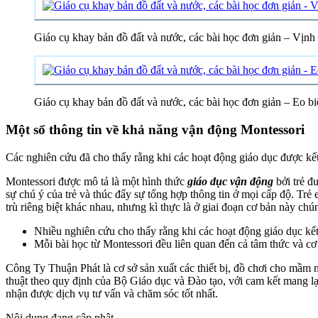
Giáo cụ khay bản đồ đất và nước, các bài học đơn giản – Vịn
Giáo cụ khay bản đồ đất và nước, các bài học đơn giản – Eo 
Một số thông tin về khả năng vận động Montessori
Các nghiên cứu đã cho thấy rằng khi các hoạt động giáo dục được kết
Montessori được mô tả là một hình thức
giáo dục vận động
bởi trẻ đ
sự chú ý của trẻ và thúc đẩy sự tổng hợp thông tin ở mọi cấp độ. Trẻ
trù riêng biệt khác nhau, nhưng kì thực là ở giai đoạn cơ bản này chú
Nhiều nghiên cứu cho thấy rằng khi các hoạt động giáo dục kế
Mỗi bài học từ Montessori đều liên quan đến cả tâm thức và cơ
Công Ty Thuận Phát là cơ sở sản xuất các thiết bị, đồ chơi cho mầm 
thuật theo quy định của Bộ Giáo dục và Đào tạo, với cam kết mang lại
nhận được dịch vụ tư vấn và chăm sóc tốt nhất.
Nội dung đang cập nhật...