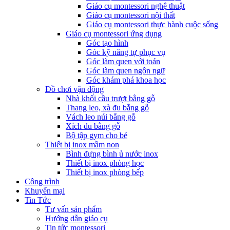
Giáo cụ montessori nghệ thuật
Giáo cụ montessori nội thất
Giáo cụ montessori thực hành cuộc sống
Giáo cụ montessori ứng dụng
Góc tạo hình
Góc kỹ năng tự phục vụ
Góc làm quen với toán
Góc làm quen ngôn ngữ
Góc khám phá khoa học
Đồ chơi vận động
Nhà khối cầu trượt bằng gỗ
Thang leo, xà đu bằng gỗ
Vách leo núi bằng gỗ
Xích đu bằng gỗ
Bộ tập gym cho bé
Thiết bị inox mầm non
Bình đựng bình ủ nước inox
Thiết bị inox phòng học
Thiết bị inox phòng bếp
Công trình
Khuyến mại
Tin Tức
Tư vấn sản phẩm
Hướng dẫn giáo cụ
Tin tức montessori