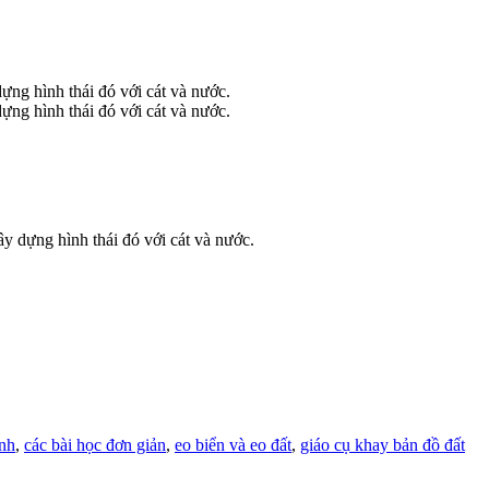
anh
,
các bài học đơn giản
,
eo biển và eo đất
,
giáo cụ khay bản đồ đất