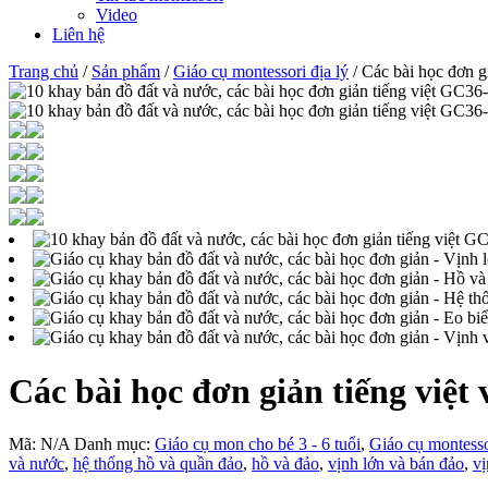
Video
Liên hệ
Trang chủ
/
Sản phẩm
/
Giáo cụ montessori địa lý
/ Các bài học đơn g
Các bài học đơn giản tiếng việt
Mã:
N/A
Danh mục:
Giáo cụ mon cho bé 3 - 6 tuổi
,
Giáo cụ montesso
và nước
,
hệ thống hồ và quần đảo
,
hồ và đảo
,
vịnh lớn và bán đảo
,
vị