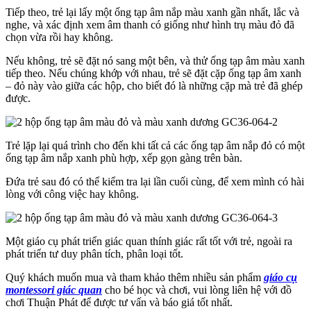
Tiếp theo, trẻ lại lấy một ống tạp âm nắp màu xanh gần nhất, lắc và
nghe, và xác định xem âm thanh có giống như hình trụ màu đỏ đã
chọn vừa rồi hay không.
Nếu không, trẻ sẽ đặt nó sang một bên, và thử ống tạp âm màu xanh
tiếp theo. Nếu chúng khớp với nhau, trẻ sẽ đặt cặp ống tạp âm xanh
– đỏ này vào giữa các hộp, cho biết đó là những cặp mà trẻ đã ghép
được.
Trẻ lặp lại quá trình cho đến khi tất cả các ống tạp âm nắp đỏ có một
ống tạp âm nắp xanh phù hợp, xếp gọn gàng trên bàn.
Đứa trẻ sau đó có thể kiểm tra lại lần cuối cùng, để xem mình có hài
lòng với công việc hay không.
Một giáo cụ phát triển giác quan thính giác rất tốt với trẻ, ngoài ra
phát triển tư duy phân tích, phân loại tốt.
Quý khách muốn mua và tham khảo thêm nhiều sản phẩm
giáo cụ
montessori giác quan
cho bé học và chơi, vui lòng liên hệ với đồ
chơi Thuận Phát để được tư vấn và báo giá tốt nhất.