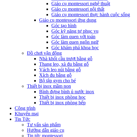
Giáo cụ montessori nghệ thuật
Giáo cụ montessori nội thất
Giáo cụ montessori thực hành cuộc sống
Giáo cụ montessori ứng dụng
Góc tạo hình
Góc kỹ năng tự phục vụ
Góc làm quen với toán
Góc làm quen ngôn ngữ
Góc khám phá khoa học
Đồ chơi vận động
Nhà khối cầu trượt bằng gỗ
Thang leo, xà đu bằng gỗ
Vách leo núi bằng gỗ
Xích đu bằng gỗ
Bộ tập gym cho bé
Thiết bị inox mầm non
Bình đựng bình ủ nước inox
Thiết bị inox phòng học
Thiết bị inox phòng bếp
Công trình
Khuyến mại
Tin Tức
Tư vấn sản phẩm
Hướng dẫn giáo cụ
Tin tức montessori