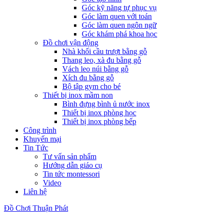
Góc kỹ năng tự phục vụ
Góc làm quen với toán
Góc làm quen ngôn ngữ
Góc khám phá khoa học
Đồ chơi vận động
Nhà khối cầu trượt bằng gỗ
Thang leo, xà đu bằng gỗ
Vách leo núi bằng gỗ
Xích đu bằng gỗ
Bộ tập gym cho bé
Thiết bị inox mầm non
Bình đựng bình ủ nước inox
Thiết bị inox phòng học
Thiết bị inox phòng bếp
Công trình
Khuyến mại
Tin Tức
Tư vấn sản phẩm
Hướng dẫn giáo cụ
Tin tức montessori
Video
Liên hệ
Đồ Chơi Thuận Phát