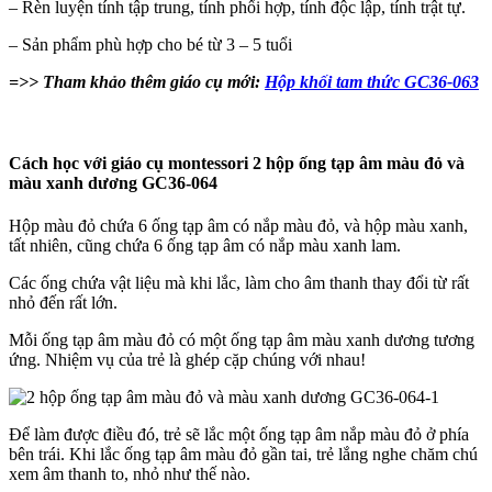
– Rèn luyện tính tập trung, tính phối hợp, tính độc lập, tính trật tự.
– Sản phẩm phù hợp cho bé từ 3 – 5 tuổi
=>> Tham khảo thêm giáo cụ mới:
Hộp khối tam thức GC36-063
Cách học với giáo cụ montessori 2 hộp ống tạp âm màu đỏ và
màu xanh dương GC36-064
Hộp màu đỏ chứa 6 ống tạp âm có nắp màu đỏ, và hộp màu xanh,
tất nhiên, cũng chứa 6 ống tạp âm có nắp màu xanh lam.
Các ống chứa vật liệu mà khi lắc, làm cho âm thanh thay đổi từ rất
nhỏ đến rất lớn.
Mỗi ống tạp âm màu đỏ có một ống tạp âm màu xanh dương tương
ứng. Nhiệm vụ của trẻ là ghép cặp chúng với nhau!
Để làm được điều đó, trẻ sẽ lắc một ống tạp âm nắp màu đỏ ở phía
bên trái. Khi lắc ống tạp âm màu đỏ gần tai, trẻ lắng nghe chăm chú
xem âm thanh to, nhỏ như thế nào.