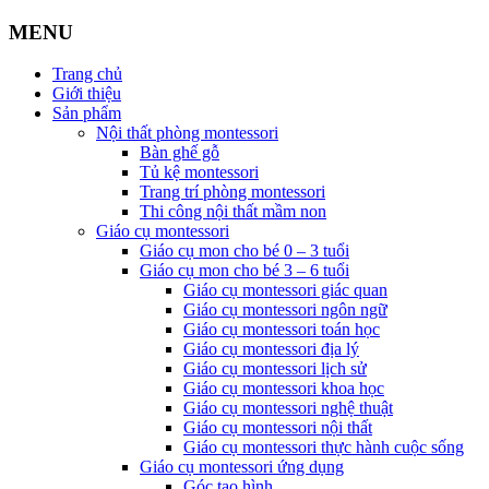
MENU
Trang chủ
Giới thiệu
Sản phẩm
Nội thất phòng montessori
Bàn ghế gỗ
Tủ kệ montessori
Trang trí phòng montessori
Thi công nội thất mầm non
Giáo cụ montessori
Giáo cụ mon cho bé 0 – 3 tuổi
Giáo cụ mon cho bé 3 – 6 tuổi
Giáo cụ montessori giác quan
Giáo cụ montessori ngôn ngữ
Giáo cụ montessori toán học
Giáo cụ montessori địa lý
Giáo cụ montessori lịch sử
Giáo cụ montessori khoa học
Giáo cụ montessori nghệ thuật
Giáo cụ montessori nội thất
Giáo cụ montessori thực hành cuộc sống
Giáo cụ montessori ứng dụng
Góc tạo hình