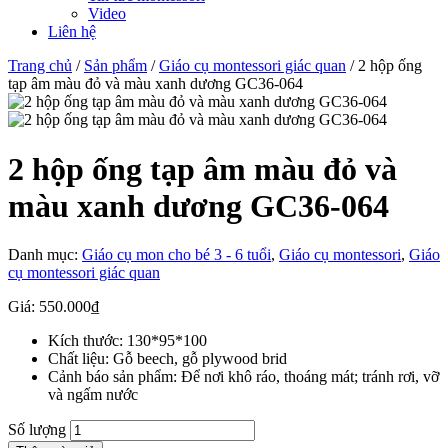
Video
Liên hệ
Trang chủ
/
Sản phẩm
/
Giáo cụ montessori giác quan
/ 2 hộp ống
tạp âm màu đỏ và màu xanh dương GC36-064
2 hộp ống tạp âm màu đỏ và
màu xanh dương GC36-064
Danh mục:
Giáo cụ mon cho bé 3 - 6 tuổi
,
Giáo cụ montessori
,
Giáo
cụ montessori giác quan
Giá:
550.000
₫
Kích thước: 130*95*100
Chất liệu: Gỗ beech, gỗ plywood brid
Cảnh báo sản phẩm: Để nơi khô ráo, thoáng mát; tránh rơi, vỡ
và ngấm nước
Số lượng