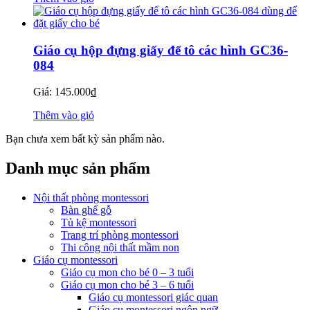
Giáo cụ hộp đựng giấy để tô các hình GC36-
084
Giá:
145.000
₫
Thêm vào giỏ
Bạn chưa xem bất kỳ sản phẩm nào.
Danh mục sản phẩm
Nội thất phòng montessori
Bàn ghế gỗ
Tủ kệ montessori
Trang trí phòng montessori
Thi công nội thất mầm non
Giáo cụ montessori
Giáo cụ mon cho bé 0 – 3 tuổi
Giáo cụ mon cho bé 3 – 6 tuổi
Giáo cụ montessori giác quan
Giáo cụ montessori ngôn ngữ