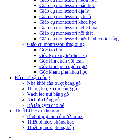
Giáo cụ montessori toán học
Giáo cụ montessori địa lý
Giáo cụ montessori lịch sử
Giáo cụ montessori khoa học
Giáo cụ montessori nghệ thuật
Giáo cụ montessori nội thất
Giáo cụ montessori thực hành cuộc sống
Giáo cụ montessori ứng dụng
Góc tạo hình
Góc kỹ năng tự phục vụ
Góc làm quen với toán
Góc làm quen ngôn ngữ
Góc khám phá khoa học
Đồ chơi vận động
Nhà khối cầu trượt bằng gỗ
Thang leo, xà đu bằng gỗ
Vách leo núi bằng gỗ
Xích đu bằng gỗ
Bộ tập gym cho bé
Thiết bị inox mầm non
Bình đựng bình ủ nước inox
Thiết bị inox phòng học
Thiết bị inox phòng bếp