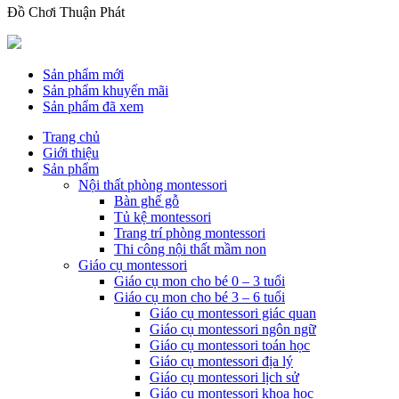
Đồ Chơi Thuận Phát
Sản phẩm mới
Sản phẩm khuyến mãi
Sản phẩm đã xem
Trang chủ
Giới thiệu
Sản phẩm
Nội thất phòng montessori
Bàn ghế gỗ
Tủ kệ montessori
Trang trí phòng montessori
Thi công nội thất mầm non
Giáo cụ montessori
Giáo cụ mon cho bé 0 – 3 tuổi
Giáo cụ mon cho bé 3 – 6 tuổi
Giáo cụ montessori giác quan
Giáo cụ montessori ngôn ngữ
Giáo cụ montessori toán học
Giáo cụ montessori địa lý
Giáo cụ montessori lịch sử
Giáo cụ montessori khoa học